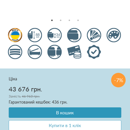
Подушки
Ковдри
Текстиль для спальні
Килими
Розпродаж
Ціна
-7%
43 676 грн.
Замість
46 963 грн.
Доставка і оплата
Гарантований кешбек: 436 грн.
Про нас
В кошик
Купити в 1 клік