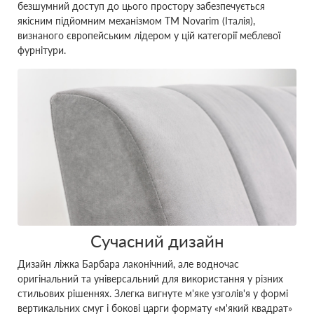
безшумний доступ до цього простору забезпечується
якісним підйомним механізмом ТМ Novarim (Італія),
визнаного європейським лідером у цій категорії меблевої
фурнітури.
Сучасний дизайн
Дизайн ліжка Барбара лаконічний, але водночас
оригінальний та універсальний для використання у різних
стильових рішеннях. Злегка вигнуте м'яке узголів'я у формі
вертикальних смуг і бокові царги формату «м'який квадрат»