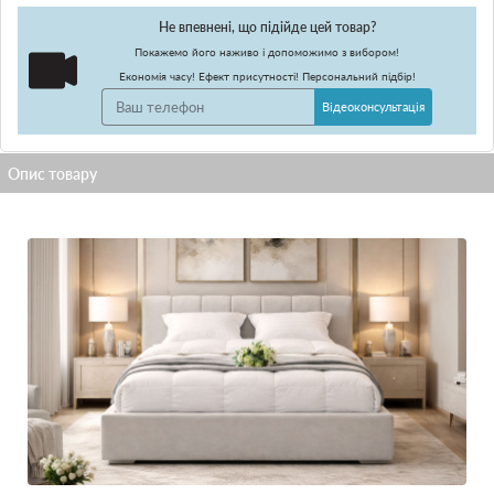
Не впевнені, що підійде цей товар?
Покажемо його наживо і допоможимо з вибором!
Економія часу! Ефект присутності! Персональний підбір!
Відеоконсультація