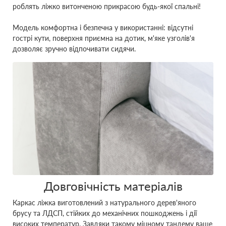
роблять ліжко витонченою прикрасою будь-якої спальні!
Модель комфортна і безпечна у використанні: відсутні
гострі кути, поверхня приємна на дотик, м'яке узголів'я
дозволяє зручно відпочивати сидячи.
Довговічність матеріалів
Каркас ліжка виготовлений з натурального дерев'яного
брусу та ЛДСП, стійких до механічних пошкоджень і дії
високих температур. Завдяки такому міцному тандему ваше