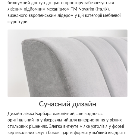
безшумний доступ до цього простору забезпечується
якісним підйомним механізмом ТМ Novarim (Італія),
визнаного європейським лідером у цій категорії меблевої
фурнітури.
Сучасний дизайн
Дизайн ліжка Барбара лаконічний, але водночас
оригінальний та універсальний для використання у різних
стильових рішеннях. Злегка вигнуте м'яке узголів'я у формі
вертикальних смуг і бокові царги формату «м'який квадрат»