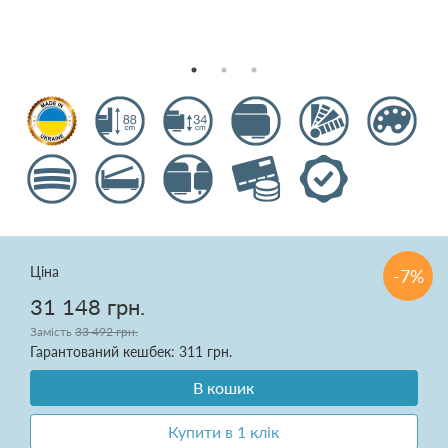
Подушки
Ковдри
Текстиль для спальні
Килими
Розпродаж
Ціна
-7%
31 148 грн.
Замість
33 492 грн.
Доставка і оплата
Гарантований кешбек: 311 грн.
Про нас
В кошик
Купити в 1 клік