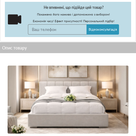
Не впевнені, що підійде цей товар?
Покажемо його наживо і допоможимо з вибором!
Економія часу! Ефект присутності! Персональний підбір!
Відеоконсультація