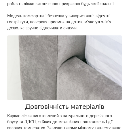
роблять ліжко витонченою прикрасою будь-якої спальні!
Модель комфортна і безпечна у використанні: відсутні
гострі кути, поверхня приємна на дотик, м'яке узголів'я
дозволяє зручно відпочивати сидячи.
Довговічність матеріалів
Каркас ліжка виготовлений з натурального дерев'яного
брусу та ЛДСП, стійких до механічних пошкоджень і дії
високих температур. Завдяки такому міцному тандему ваше