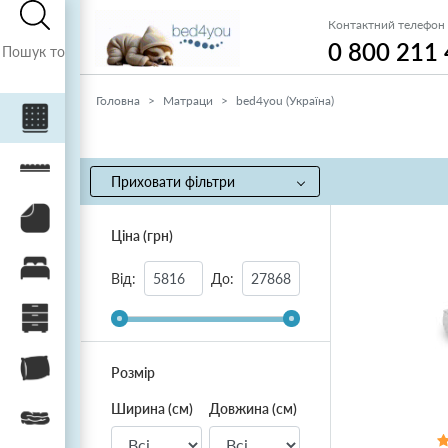
Контактний телефон
0 800 211
Головна
Матраци
bed4you (Україна)
Матраци
Топери / футони
Приховати фільтри
Наматрацники
Ціна (грн)
Ліжка
Від:
До:
Тумби, комоди, пуфи
Подушки
Розмір
Ширина (см)
Довжина (см)
Ковдри