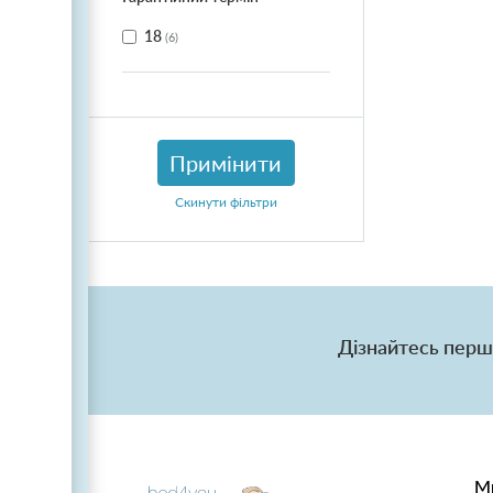
18
(
6
)
Примінити
Скинути фільтри
Дізнайтесь перш
Ми