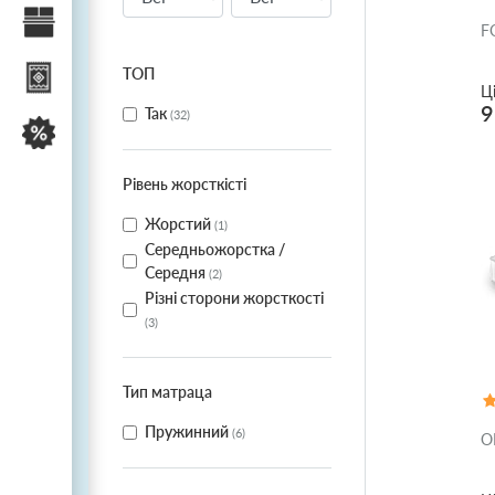
Текстиль для спальні
F
ТОП
Килими
Ц
9
Так
(
32
)
Розпродаж
Рівень жорсткісті
Жорстий
(
1
)
Середньожорстка /
Середня
(
2
)
Різні сторони жорсткості
(
3
)
Тип матраца
Пружинний
(
6
)
O