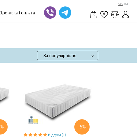
UA
RU
Доставка і оплата
0
0
За популярністю
5%
-5%
Відгуки (1)