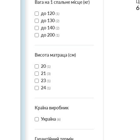
Ц
Вага на 1 спальне місце (кг)
6
до 120
(
1
)
до 130
(
2
)
до 140
(
2
)
до 200
(
1
)
Висота матраца (см)
20
(
1
)
21
(
3
)
23
(
1
)
24
(
1
)
Країна виробник
Україна
(
6
)
Гарантійний термін