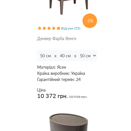
в салоні
-5%
Відгуки (55)
Основний
матеріал
Денвер Фарба Венге
вільха
(
1
)
дсп
(
2
)
дсп
шпоноване
Матеріал:
Ясен
+ мдф
(
1
)
Країна виробник:
Україна
Дуб
Гарантійний термін:
24
(меблевий
Ціна
щит)
(
2
)
10 372 грн.
лдсп
10 918 грн.
(
3
)
Сосна
(брус) +
ЛДСП
(
2
)
ясен
(
3
)