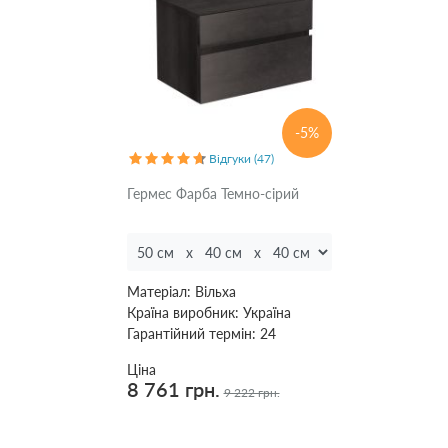
Колір
Білий
(
7
)
Бежевий
(
4
)
Венге
(
4
)
-5%
Венге
темний
(
4
)
Відгуки (47)
Зелений
(
1
)
Гермес Фарба Темно-сірий
Коричневий
(
5
)
Натуральний
(
6
)
Рожевий
Матеріал:
Вільха
(
1
)
Сірий
Країна виробник:
Україна
(
5
)
Гарантійний термін:
24
Синій
(
3
)
Темно-сірий
Ціна
Показати
(
4
)
8 761 грн.
всі
9 222 грн.
Червоний
(
1
)
Чорний
(
3
)