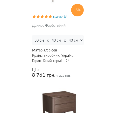
Подушки
До:
-5%
Ковдри
Відгуки (9)
Даллас Фарба Білий
Текстиль для спальні
Розмір
Килими
Ширина
(см)
Матеріал:
Ясен
Розпродаж
Країна виробник:
Україна
Гарантійний термін:
24
Ціна
8 761 грн.
9 222 грн.
Довжина
(см)
Доставка і оплата
Про нас
Наявність