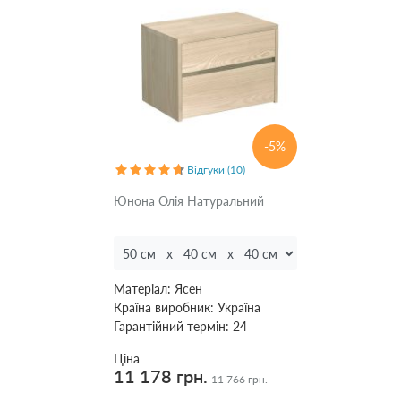
Країна
виробник
Молдова
(
2
)
Україна
(
12
)
-5%
Відгуки (10)
Гарантійний
Юнона Олія Натуральний
термін
24
(
14
)
Матеріал:
Ясен
Країна виробник:
Україна
Гарантійний термін:
24
Ціна
Примінити
11 178 грн.
11 766 грн.
Скинути