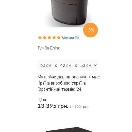
Напрямні
Приховані
Hafele
(
2
)
-5%
Телескопічні
Відгуки (5)
(
36
)
Телескопічні
Тумба Еліпс
blum
(
1
)
Спосіб
Матеріал:
дсп шпоноване + мдф
покриття
Країна виробник:
Україна
Лак
Гарантійний термін:
24
(
2
)
Олія
(
5
)
Ціна
Тканина
13 395 грн.
14 100 грн.
(
3
)
Фарба
(
4
)