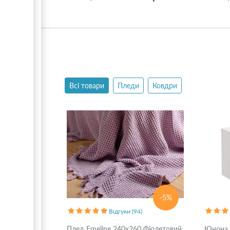
Всі товари
Пледи
Ковдри
-5%
Відгуки (94)
Плед Emeline 240x260 Фіолетовий
Юнона 