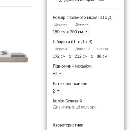
Розмір спального місця (Ш х Д)
Ширина
Довжина
180 см x 200 см
Габарити (Ш х Д х В)
Ширина
Довжина
Висота
192 см x 232 см x 88 см
Підйомний механізм
Ні
Категорія тканини
2
Колір:
Бежевий
Дивитись інші кольори
Характеристики