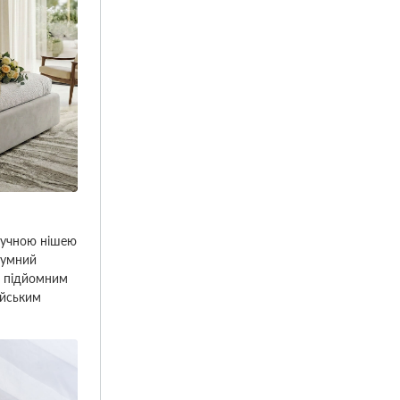
ручною нішею
шумний
м підйомним
ейським