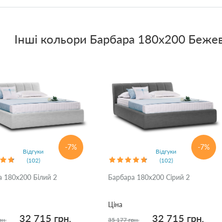
Інші кольори
Барбара 180x200 Беже
-7%
-7%
Відгуки
Відгуки
(102)
(102)
а 180x200 Білий 2
Барбара 180x200 Сірий 2
Ціна
32 715 грн.
32 715 грн.
рн.
35 177 грн.