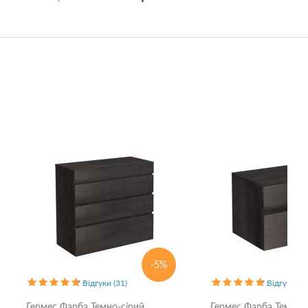
-5%
Відгуки (31)
Відгуки (47
Гермес Фарба Темно-сірий
Гермес Фарба Темно-