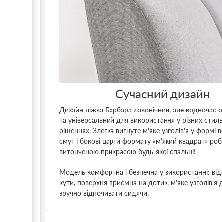
Сучасний дизайн
Дизайн ліжка Барбара лаконічний, але водночас 
та універсальний для використання у різних стил
рішеннях. Злегка вигнуте м'яке узголів'я у формі 
смуг і бокові царги формату «м'який квадрат» ро
витонченою прикрасою будь-якої спальні!
Модель комфортна і безпечна у використанні: відс
кути, поверхня приємна на дотик, м'яке узголів'я
зручно відпочивати сидячи.