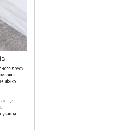
ів
яного брусу
 високих
ше ліжко
тан. Це
,
шування.