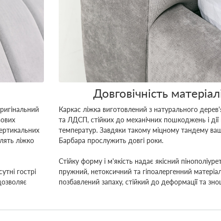
Довговічність матеріал
оригінальний
Каркас ліжка виготовлений з натурального дерев'
ьових
та ЛДСП, стійких до механічних пошкоджень і дії
вертикальних
температур. Завдяки такому міцному тандему ва
блять ліжко
Барбара прослужить довгі роки.
Стійку форму і м'якість надає якісний пінополіуре
утні гострі
пружний, нетоксичний та гіпоалергенний матеріал
 дозволяє
позбавлений запаху, стійкий до деформації та зно