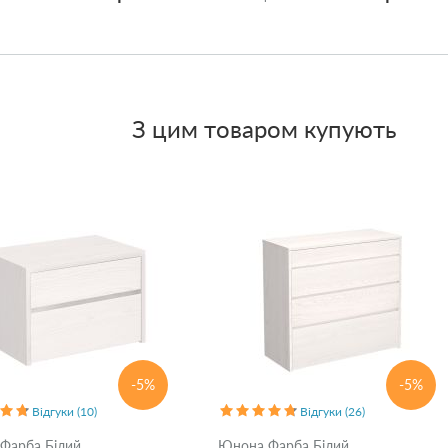
З цим товаром купують
-5%
-5%
Відгуки (10)
Відгуки (26)
Фарба Білий
Юнона Фарба Білий