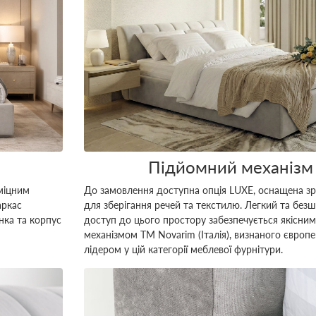
Підйомний механізм
міцним
До замовлення доступна опція LUXE, оснащена з
аркас
для зберігання речей та текстилю. Легкий та без
нка та корпус
доступ до цього простору забезпечується якісни
механізмом ТМ Novarim (Італія), визнаного європ
лідером у цій категорії меблевої фурнітури.