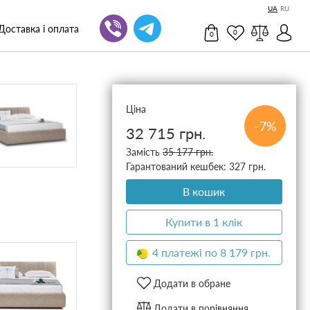
UA
RU
Доставка і оплата
0
0
Ціна
-7%
32 715 грн.
Замість
35 177 грн.
Гарантований кешбек: 327 грн.
В кошик
Купити в 1 клік
4 платежі по 8 179 грн.
Додати в обране
Додати в порівняння