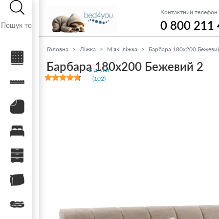
Контактний телефон
0 800 211
Головна
Ліжка
М'які ліжка
Барбара 180x200 Бежеви
Матраци
Барбара 180x200 Бежевий 2
Відгуки
(102)
Топери / футони
Наматрацники
Ліжка
Тумби, комоди, пуфи
Подушки
Ковдри