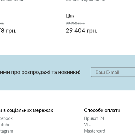
Ціна
рн.
30 952 грн.
8 грн.
29 404 грн.
ими про розпродажі та новинки!
 в соціальних мережах
Способи оплати
cebook
Приват 24
uTube
Visa
stagram
Mastercard