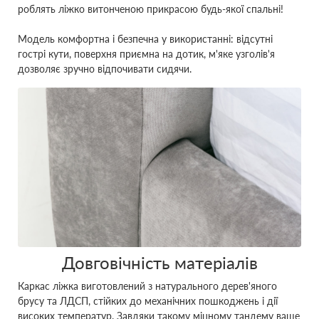
роблять ліжко витонченою прикрасою будь-якої спальні!
Модель комфортна і безпечна у використанні: відсутні
гострі кути, поверхня приємна на дотик, м'яке узголів'я
дозволяє зручно відпочивати сидячи.
Довговічність матеріалів
Каркас ліжка виготовлений з натурального дерев'яного
брусу та ЛДСП, стійких до механічних пошкоджень і дії
високих температур. Завдяки такому міцному тандему ваше