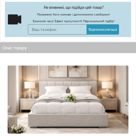
Не впевнені, що підійде цей товар?
Покажемо його наживо і допоможимо з вибором!
Економія часу! Ефект присутності! Персональний підбір!
Відеоконсультація