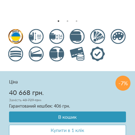
Подушки
Ковдри
Текстиль для спальні
Килими
Розпродаж
Ціна
-7%
40 668 грн.
Замість
43 729 грн.
Доставка і оплата
Гарантований кешбек: 406 грн.
Про нас
В кошик
Купити в 1 клік