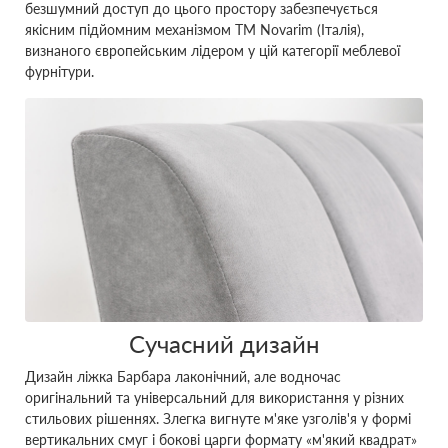
безшумний доступ до цього простору забезпечується
якісним підйомним механізмом ТМ Novarim (Італія),
визнаного європейським лідером у цій категорії меблевої
фурнітури.
Сучасний дизайн
Дизайн ліжка Барбара лаконічний, але водночас
оригінальний та універсальний для використання у різних
стильових рішеннях. Злегка вигнуте м'яке узголів'я у формі
вертикальних смуг і бокові царги формату «м'який квадрат»