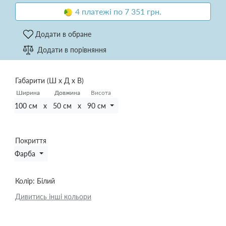
4 платежі по 7 351 грн.
Додати в обране
Додати в порівняння
Габарити (Ш х Д х В)
Ширина
Ширина
Довжина
Довжина
Висота
100 см x 50 см x 90 см
Покриття
Фарба
Колір:
Білий
Дивитись інші кольори