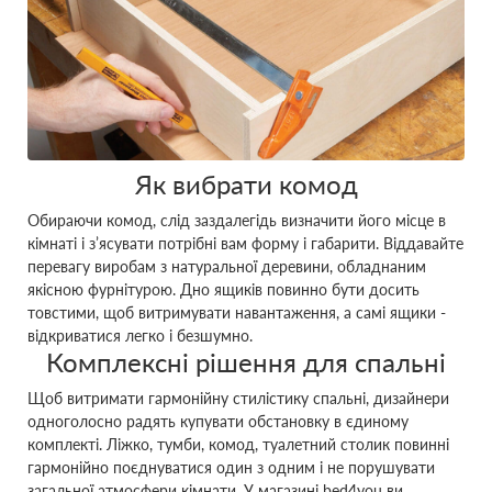
Як вибрати комод
Обираючи комод, слід заздалегідь визначити його місце в
кімнаті і з’ясувати потрібні вам форму і габарити. Віддавайте
перевагу виробам з натуральної деревини, обладнаним
якісною фурнітурою. Дно ящиків повинно бути досить
товстими, щоб витримувати навантаження, а самі ящики -
відкриватися легко і безшумно.
Комплексні рішення для спальні
Щоб витримати гармонійну стилістику спальні, дизайнери
одноголосно радять купувати обстановку в єдиному
комплекті. Ліжко, тумби, комод, туалетний столик повинні
гармонійно поєднуватися один з одним і не порушувати
загальної атмосфери кімнати. У магазині bed4you ви