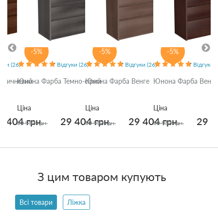
-5%
-5%
-5%
уки (26)
Відгуки (26)
Відгуки (26)
Відгуки (
оричневий
Юнона Фарба Темно-сірий
Юнона Фарба Венге
Юнона Фарба Венге
Ціна
Ціна
Ціна
9 404 грн.
29 404 грн.
29 404 грн.
29 4
30 952 грн.
30 952 грн.
30 952 грн.
З цим товаром купують
Всі товари
Ліжка