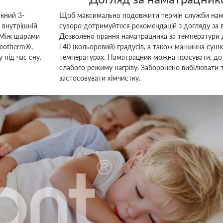
кний 3-
Щоб максимально подовжити термін служби нам
 внутрішній
суворо дотримуйтеся рекомендацій з догляду за 
. Між шарами
Дозволено прання наматрацника за температури д
eotherm®,
і 40 (кольоровий) градусів, а також машинна сушк
 під час сну.
температурах. Наматрацник можна прасувати, д
слабого режиму нагріву. Заборонено вибілювати 
застосовувати хімчистку.