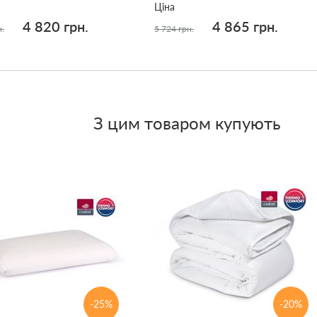
Ціна
4 820 грн.
4 865 грн.
н.
5 724 грн.
З цим товаром купують
-25%
-20%