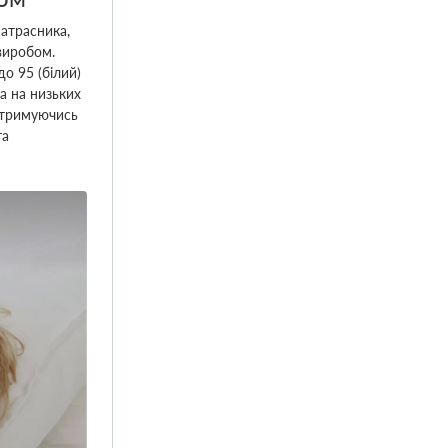
атрасника,
виробом.
о 95 (білий)
а на низьких
отримуючись
та