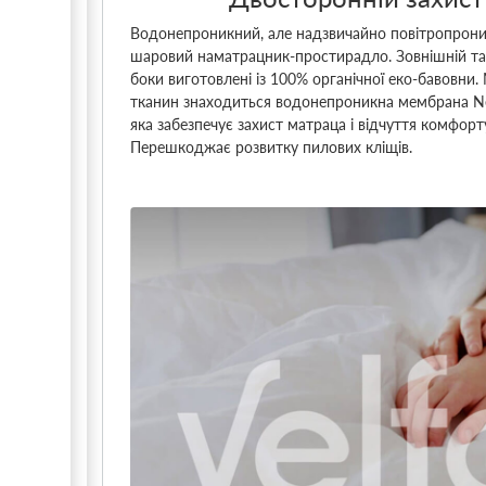
Водонепроникний, але надзвичайно повітропрони
шаровий наматрацник-простирадло. Зовнішній та
боки виготовлені із 100% органічної еко-бавовни
тканин знаходиться водонепроникна мембрана N
яка забезпечує захист матраца і відчуття комфорту
Перешкоджає розвитку пилових кліщів.