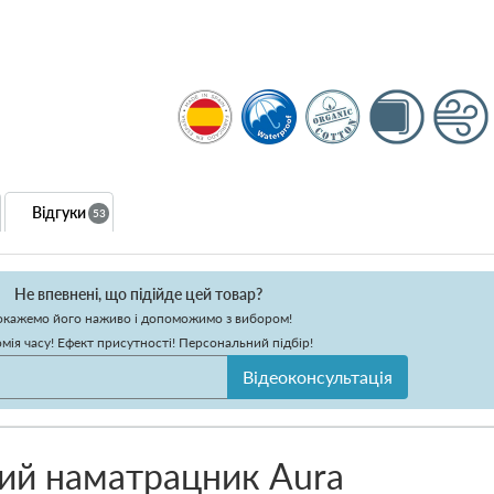
Відгуки
53
Не впевнені, що підійде цей товар?
кажемо його наживо і допоможимо з вибором!
мія часу! Ефект присутності! Персональний підбір!
Відеоконсультація
ий наматрацник Aura