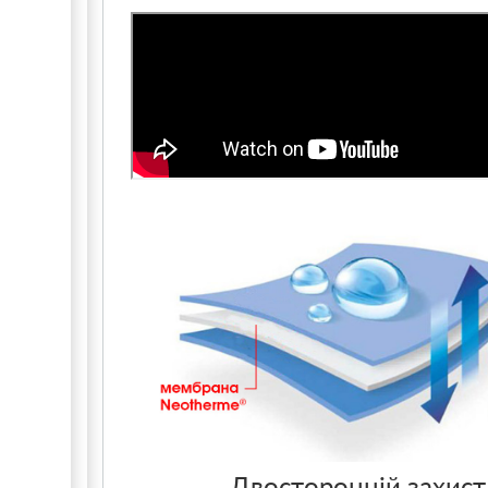
Двосторонній захист