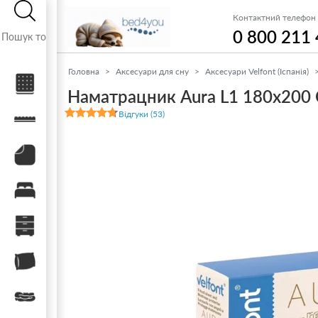
Контактний телефон
0 800 211
Головна
Аксесуари для сну
Аксесуари Velfont (Іспанія)
Матраци
Наматрацник Aura L1 180x200 
Відгуки (53)
Топери / футони
Наматрацники
Ліжка
Тумби, комоди, пуфи
Подушки
Ковдри