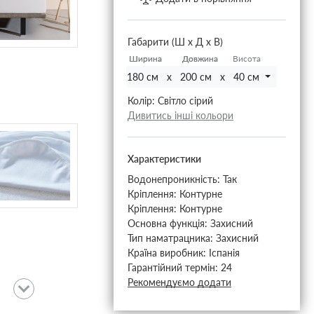
Габарити (Ш х Д х В)
Ширина
Ширина
Довжина
Довжина
Висота
180 см x 200 см x 40 см
Колір:
Світло сірий
Дивитись інші кольори
Характеристики
Водонепроникність:
Так
Кріплення:
Контурне
Кріплення:
Контурне
Основна функція:
Захисний
Тип наматрацника:
Захисний
Країна виробник:
Іспанія
Гарантійний термін:
24
Рекомендуємо додати