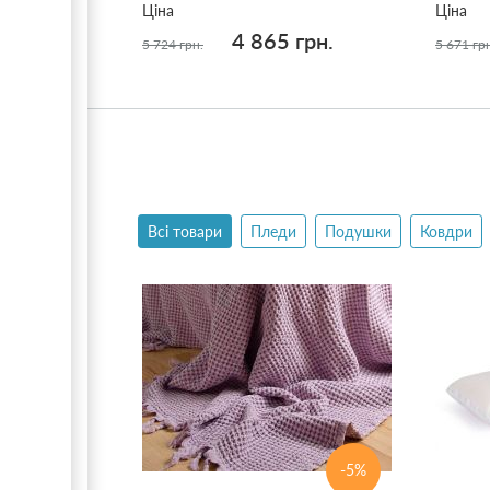
Ціна
Ціна
4 865 грн.
5 724 грн.
5 671 гр
Всі товари
Пледи
Подушки
Ковдри
-5%