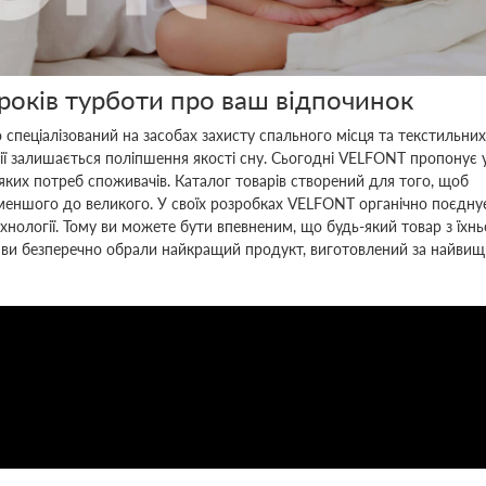
оків турботи про ваш відпочинок
спеціалізований на засобах захисту спального місця та текстильних
ї залишається поліпшення якості сну. Сьогодні VELFONT пропонує у
ких потреб споживачів. Каталог товарів створений для того, щоб
йменшого до великого. У своїх розробках VELFONT органічно поєдну
технології. Тому ви можете бути впевненим, що будь-який товар з їх
, і ви безперечно обрали найкращий продукт, виготовлений за найви