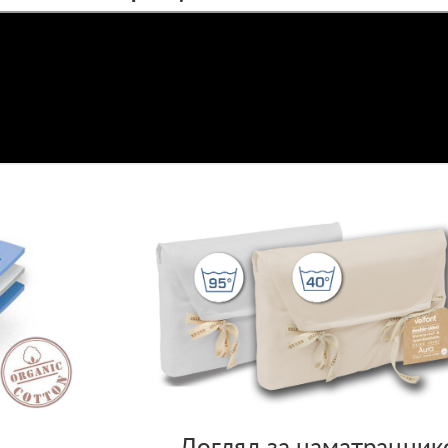
Догляд за наматрацни