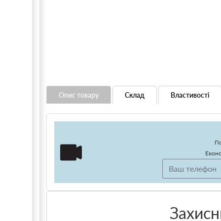
Опис товару
Склад
Властивості
По
Еконо
Захисн