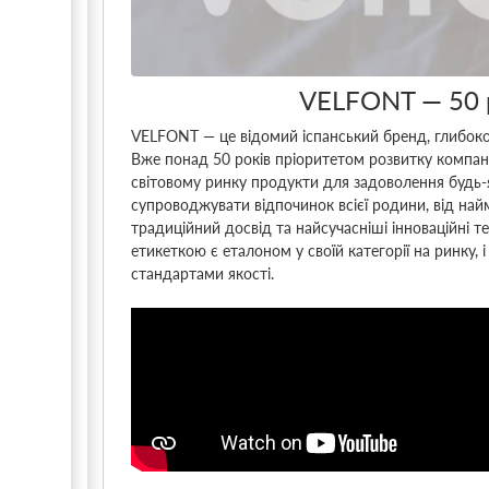
VELFONT ― 50 р
VELFONT ― це відомий іспанський бренд, глибоко 
Вже понад 50 років пріоритетом розвитку компані
світовому ринку продукти для задоволення будь-я
супроводжувати відпочинок всієї родини, від на
традиційний досвід та найсучасніші інноваційні 
етикеткою є еталоном у своїй категорії на ринку
стандартами якості.