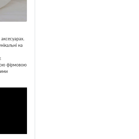
 аксесуарах.
нікальні на
є
ньою фірмовою
щими