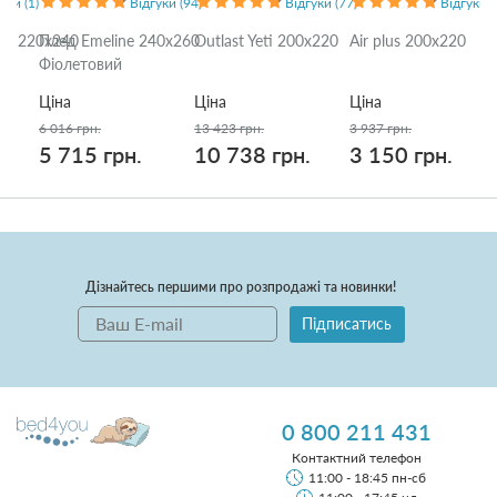
уки (1)
Відгуки (94)
Відгуки (77)
Відгуки (
t 2 220x240
Плед Emeline 240x260
Outlast Yeti 200x220
Air plus 200x220
Фіолетовий
Ціна
Ціна
Ціна
6 016 грн.
13 423 грн.
3 937 грн.
5 715 грн.
10 738 грн.
3 150 грн.
Дізнайтесь першими про розпродажі та новинки!
Підписатись
0 800 211 431
Контактний телефон
11:00 - 18:45 пн-сб