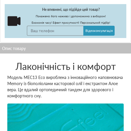
Не впевнені, що підійде цей товар?
Покажемо його наживо і допоможимо з вибором!
Економія часу! Ефект присутності! Персональний підбір!
Відеоконсультація
Лаконічність і комфорт
Модель MEC13 Eco вироблена з інноваційного наповнювача
Memory із біополіолами касторової олії і екстрактом Алое
вера. Це вдалий ортопедичний тандем для здорового і
комфортного сну.