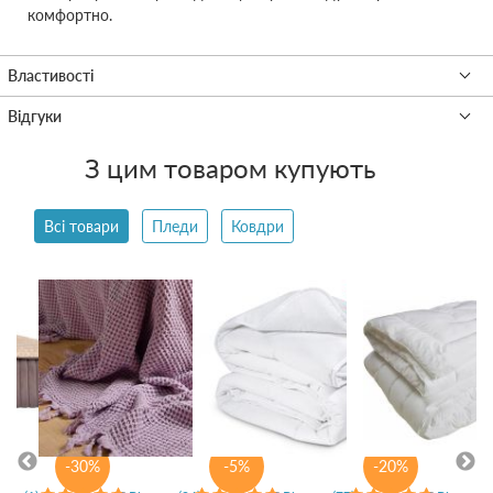
комфортно.
З цим товаром купують
Всі товари
Пледи
Ковдри
-30%
-5%
-20%