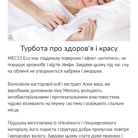
Турбота про здоров'я і красу
MEC13 Eco має гладеньку поверхню і ефект «антитиск», не
порушує кровообіг і відтік лімфи. Завдяки цьому під час сну
на обличчі не утворюються набряки і зморшки.
Біополіоли касторової олії і екстракт Алое вера, які
виробники доповнили піну Memory, володіють
антибактеріальними і протизапальними властивостями,
чудово впливають на імунну систему і освіжають спальне
місце.
Подушка виготовлена із гігієнічного і гіпоалергенного
матеріалу, його пориста структура добре пропускає повітря
і випаровує вологу. Завдяки цьому спати дуже приємно і