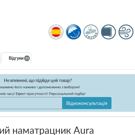
Відгуки
53
Не впевнені, що підійде цей товар?
кажемо його наживо і допоможимо з вибором!
мія часу! Ефект присутності! Персональний підбір!
Відеоконсультація
ий наматрацник Aura