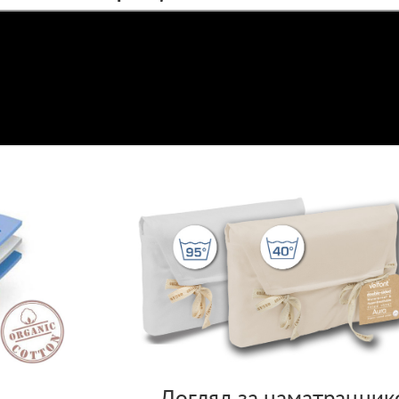
Догляд за наматрацни