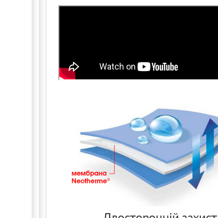
Двосторонній захист