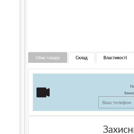
Опис товару
Склад
Властивості
По
Еконо
Захисн