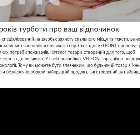
оків турботи про ваш відпочинок
спеціалізований на засобах захисту спального місця та текстильних
ї залишається поліпшення якості сну. Сьогодні VELFONT пропонує у
ких потреб споживачів. Каталог товарів створений для того, щоб
йменшого до великого. У своїх розробках VELFONT органічно поєдну
технології. Тому ви можете бути впевненим, що будь-який товар з їх
, і ви безперечно обрали найкращий продукт, виготовлений за найви