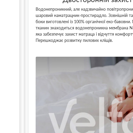
Водонепроникний, але надзвичайно повітропрони
шаровий наматрацник-простирадло. Зовнішній та
боки виготовлені із 100% органічної еко-бавовни
тканин знаходиться водонепроникна мембрана N
яка забезпечує захист матраца і відчуття комфорту
Перешкоджає розвитку пилових кліщів.