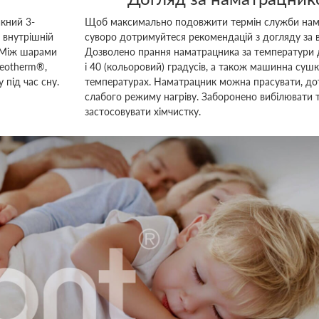
кний 3-
Щоб максимально подовжити термін служби нам
 внутрішній
суворо дотримуйтеся рекомендацій з догляду за 
. Між шарами
Дозволено прання наматрацника за температури д
eotherm®,
і 40 (кольоровий) градусів, а також машинна сушк
 під час сну.
температурах. Наматрацник можна прасувати, д
слабого режиму нагріву. Заборонено вибілювати 
застосовувати хімчистку.