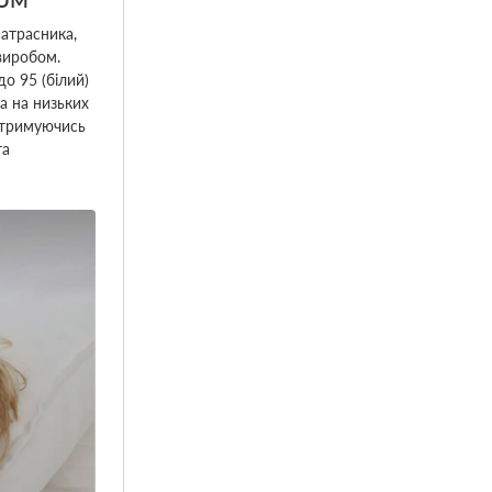
атрасника,
виробом.
о 95 (білий)
а на низьких
отримуючись
та