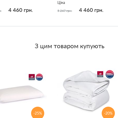
Ціна
4 460 грн.
4 460 грн.
н.
5 247 грн.
З цим товаром купують
-25%
-20%