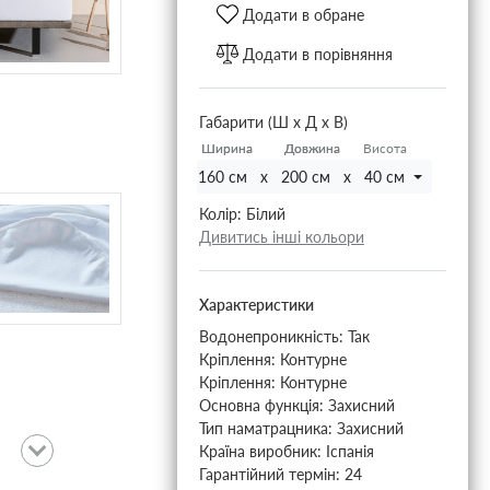
Додати в обране
Додати в порівняння
Габарити (Ш х Д х В)
Ширина
Ширина
Довжина
Довжина
Висота
160 см x 200 см x 40 см
Колір:
Білий
Дивитись інші кольори
Характеристики
Водонепроникність:
Так
Кріплення:
Контурне
Кріплення:
Контурне
Основна функція:
Захисний
Тип наматрацника:
Захисний
Країна виробник:
Іспанія
Гарантійний термін:
24