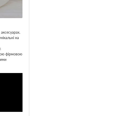
 аксесуарах.
нікальні на
є
ньою фірмовою
щими