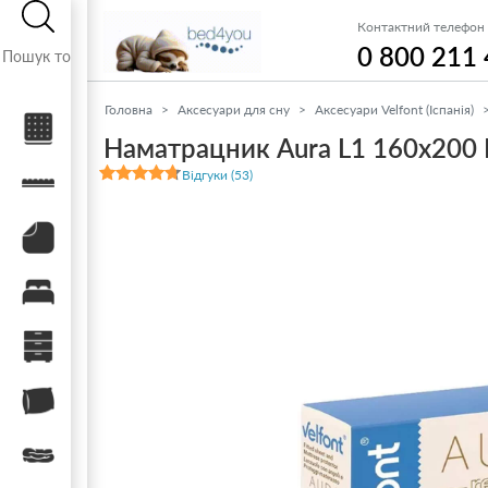
Контактний телефон
0 800 211
Головна
Аксесуари для сну
Аксесуари Velfont (Іспанія)
Матраци
Наматрацник Aura L1 160x200 
Відгуки (53)
Топери / футони
Наматрацники
Ліжка
Тумби, комоди, пуфи
Подушки
Ковдри