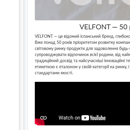
VELFONT ― 50 р
VELFONT ― це відомий іспанський бренд, глибоко 
Вже понад 50 років пріоритетом розвитку компані
світовому ринку продукти для задоволення будь-я
супроводжувати відпочинок всієї родини, від на
традиційний досвід та найсучасніші інноваційні 
етикеткою є еталоном у своїй категорії на ринку
стандартами якості.