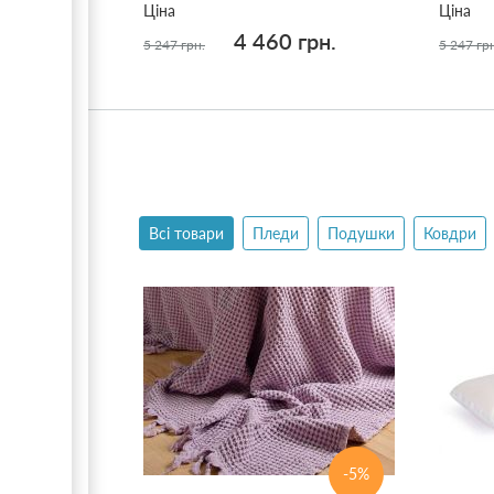
Ціна
Ціна
4 460 грн.
5 247 грн.
5 247 гр
Всі товари
Пледи
Подушки
Ковдри
-5%