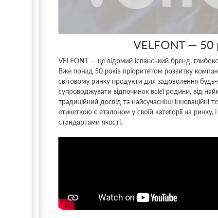
VELFONT ― 50 р
VELFONT ― це відомий іспанський бренд, глибоко 
Вже понад 50 років пріоритетом розвитку компані
світовому ринку продукти для задоволення будь-я
супроводжувати відпочинок всієї родини, від на
традиційний досвід та найсучасніші інноваційні 
етикеткою є еталоном у своїй категорії на ринку
стандартами якості.