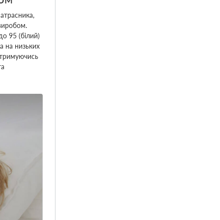
атрасника,
виробом.
о 95 (білий)
а на низьких
отримуючись
та