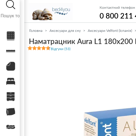
Контактний телефон
0 800 211
Головна
Аксесуари для сну
Аксесуари Velfont (Іспанія)
Матраци
Наматрацник Aura L1 180x200 
Відгуки (53)
Топери / футони
Наматрацники
Ліжка
Тумби, комоди, пуфи
Подушки
Ковдри