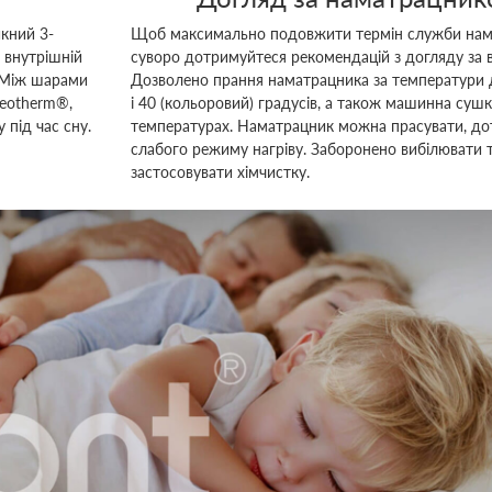
кний 3-
Щоб максимально подовжити термін служби нам
 внутрішній
суворо дотримуйтеся рекомендацій з догляду за 
. Між шарами
Дозволено прання наматрацника за температури д
eotherm®,
і 40 (кольоровий) градусів, а також машинна сушк
 під час сну.
температурах. Наматрацник можна прасувати, д
слабого режиму нагріву. Заборонено вибілювати 
застосовувати хімчистку.