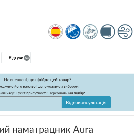
Відгуки
53
Не впевнені, що підійде цей товар?
кажемо його наживо і допоможимо з вибором!
мія часу! Ефект присутності! Персональний підбір!
Відеоконсультація
ий наматрацник Aura