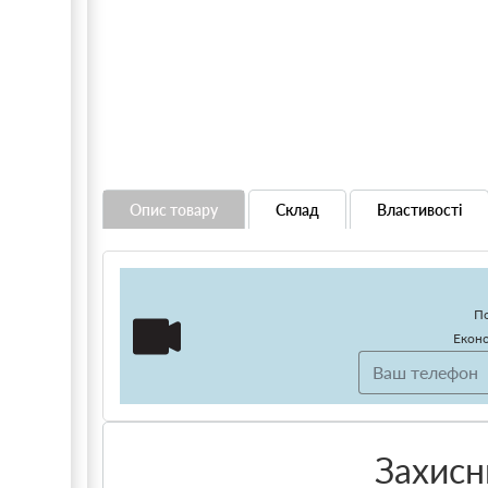
Опис товару
Склад
Властивості
По
Еконо
Захисн