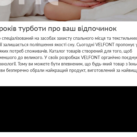
оків турботи про ваш відпочинок
спеціалізований на засобах захисту спального місця та текстильних
ї залишається поліпшення якості сну. Сьогодні VELFONT пропонує у
ких потреб споживачів. Каталог товарів створений для того, щоб
йменшого до великого. У своїх розробках VELFONT органічно поєдну
технології. Тому ви можете бути впевненим, що будь-який товар з їх
, і ви безперечно обрали найкращий продукт, виготовлений за найви