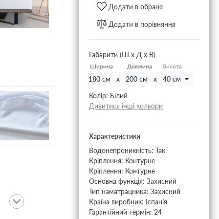
Додати в обране
Додати в порівняння
Габарити (Ш х Д х В)
Ширина
Ширина
Довжина
Довжина
Висота
180 см x 200 см x 40 см
Колір:
Білий
Дивитись інші кольори
Характеристики
Водонепроникність:
Так
Кріплення:
Контурне
Кріплення:
Контурне
Основна функція:
Захисний
Тип наматрацника:
Захисний
Країна виробник:
Іспанія
Гарантійний термін:
24