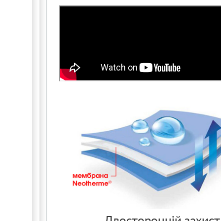
Двосторонній захист