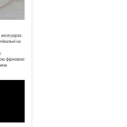
 аксесуарах.
нікальні на
є
ньою фірмовою
щими