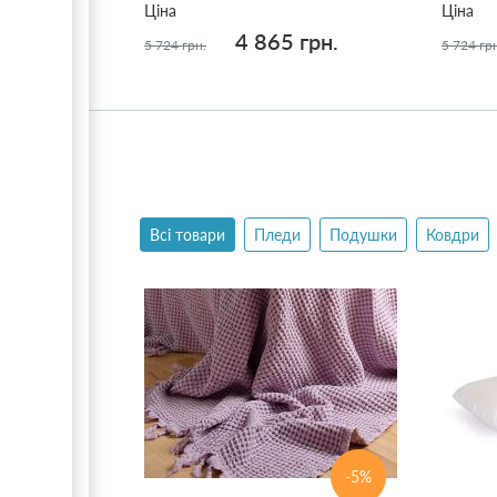
Ціна
Ціна
4 865 грн.
5 724 грн.
5 724 гр
Всі товари
Пледи
Подушки
Ковдри
-5%