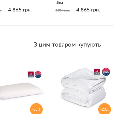
Ціна
4 865 грн.
4 865 грн.
н.
5 724 грн.
З цим товаром купують
-25%
-20%