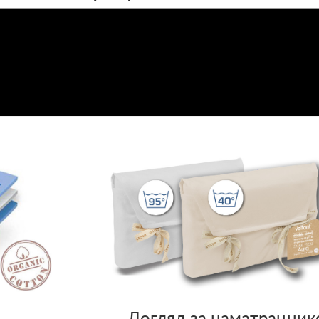
Догляд за наматрацни