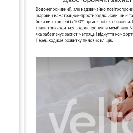
Водонепроникний, але надзвичайно повітропрони
шаровий наматрацник-простирадло. Зовнішній та
боки виготовлені із 100% органічної еко-бавовни
тканин знаходиться водонепроникна мембрана N
яка забезпечує захист матраца і відчуття комфорту
Перешкоджає розвитку пилових кліщів.