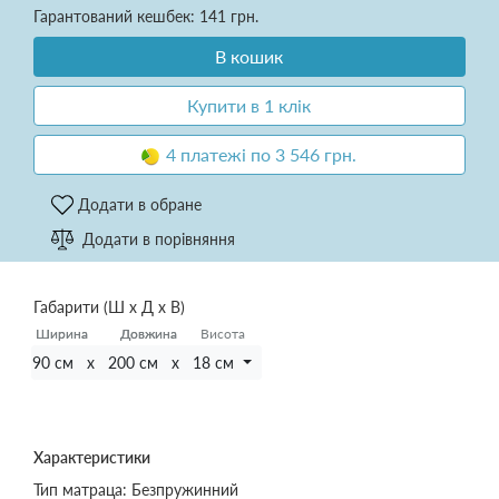
Гарантований кешбек: 141 грн.
В кошик
Купити в 1 клік
4 платежі по 3 546 грн.
Додати в обране
Додати в порівняння
Габарити (Ш х Д х В)
Ширина
Ширина
Довжина
Довжина
Висота
90 см x 200 см x 18 см
Характеристики
Тип матраца:
Безпружинний