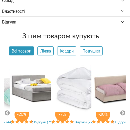
З цим товаром купують
Всі товари
Ліжка
Ковдри
Подушки
-20%
-7%
-20%
уки (44)
Відгуки (71)
Відгуки (77)
Відгуки (