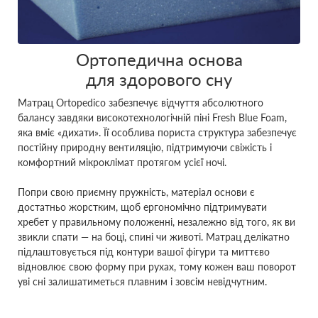
Ортопедична основа
для здорового сну
Матрац Ortopedico забезпечує відчуття абсолютного
балансу завдяки високотехнологічній піні Fresh Blue Foam,
яка вміє «дихати». Її особлива пориста структура забезпечує
постійну природну вентиляцію, підтримуючи свіжість і
комфортний мікроклімат протягом усієї ночі.
Попри свою приємну пружність, матеріал основи є
достатньо жорстким, щоб ергономічно підтримувати
хребет у правильному положенні, незалежно від того, як ви
звикли спати — на боці, спині чи животі. Матрац делікатно
підлаштовується під контури вашої фігури та миттєво
відновлює свою форму при рухах, тому кожен ваш поворот
уві сні залишатиметься плавним і зовсім невідчутним.