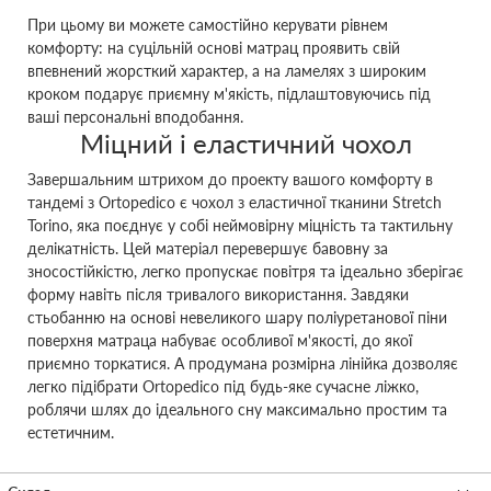
При цьому ви можете самостійно керувати рівнем
комфорту: на суцільній основі матрац проявить свій
впевнений жорсткий характер, а на ламелях з широким
кроком подарує приємну м'якість, підлаштовуючись під
ваші персональні вподобання.
Міцний і еластичний чохол
Завершальним штрихом до проекту вашого комфорту в
тандемі з Ortopedico є чохол з еластичної тканини Stretch
Torino, яка поєднує у собі неймовірну міцність та тактильну
делікатність. Цей матеріал перевершує бавовну за
зносостійкістю, легко пропускає повітря та ідеально зберігає
форму навіть після тривалого використання. Завдяки
стьобанню на основі невеликого шару поліуретанової піни
поверхня матраца набуває особливої м'якості, до якої
приємно торкатися. А продумана розмірна лінійка дозволяє
легко підібрати Ortopedico під будь-яке сучасне ліжко,
роблячи шлях до ідеального сну максимально простим та
естетичним.