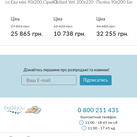
 Eco
Єва міні 90x200 Сірий 2
Outlast Yeti 200x220
Поліна 90x200 Беже
Ціна
Ціна
Ціна
27 812 грн.
13 423 грн.
34 683 грн.
25 865 грн.
10 738 грн.
32 255 грн.
Дізнайтесь першими про розпродажі та новинки!
Підписатись
0 800 211 431
Контактний телефон
11:00 - 18:45 пн-сб
11:00 - 17:45 нд