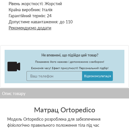
Рівень жорсткості:
Жорстий
Країна виробник:
Італія
Гарантійний термін:
24
Допустиме навантаження:
до 110
Рекомендуємо додати
Не впевнені, що підійде цей товар?
Покажемо його наживо і допоможимо з вибором!
Економія часу! Ефект присутності! Персональний підбір!
Відеоконсультація
Матрац Ortopedico
Модель Ortopedico розроблена для забезпечення
фізіологічно правильного положення тіла під час