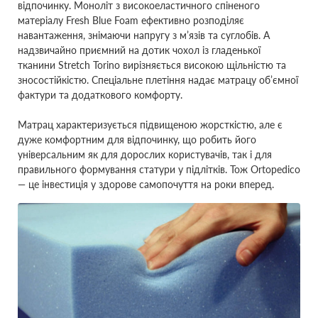
відпочинку. Моноліт з високоеластичного спіненого
матеріалу Fresh Blue Foam ефективно розподіляє
навантаження, знімаючи напругу з м’язів та суглобів. А
надзвичайно приємний на дотик чохол із гладенької
тканини Stretch Torino вирізняється високою щільністю та
зносостійкістю. Спеціальне плетіння надає матрацу об’ємної
фактури та додаткового комфорту.
Матрац характеризується підвищеною жорсткістю, але є
дуже комфортним для відпочинку, що робить його
універсальним як для дорослих користувачів, так і для
правильного формування статури у підлітків. Тож Ortopedico
— це інвестиція у здорове самопочуття на роки вперед.