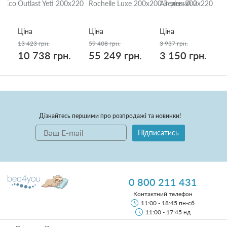
 Eco
Outlast Yeti 200x220
Rochelle Luxe 200x200 Зелений 2
Air plus 200x220
Ціна
Ціна
Ціна
13 423 грн.
59 408 грн.
3 937 грн.
10 738 грн.
55 249 грн.
3 150 грн.
Дізнайтесь першими про розпродажі та новинки!
Підписатись
0 800 211 431
Контактний телефон
11:00 - 18:45 пн-сб
11:00 - 17:45 нд