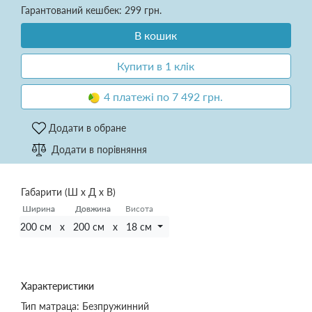
Гарантований кешбек: 299 грн.
В кошик
Купити в 1 клік
4 платежі по 7 492 грн.
Додати в обране
Додати в порівняння
Габарити (Ш х Д х В)
Ширина
Ширина
Довжина
Довжина
Висота
200 см x 200 см x 18 см
Характеристики
Тип матраца:
Безпружинний