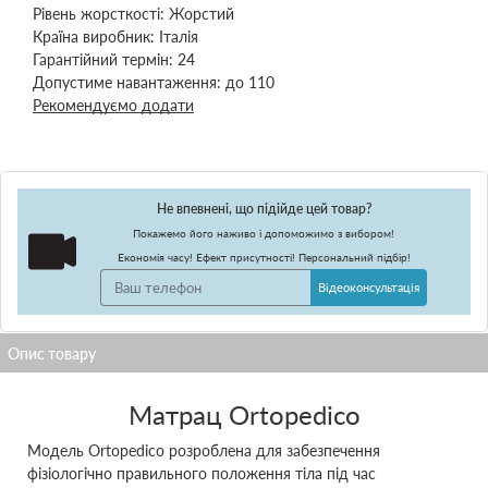
Рівень жорсткості:
Жорстий
Країна виробник:
Італія
Гарантійний термін:
24
Допустиме навантаження:
до 110
Рекомендуємо додати
Не впевнені, що підійде цей товар?
Покажемо його наживо і допоможимо з вибором!
Економія часу! Ефект присутності! Персональний підбір!
Відеоконсультація
Матрац Ortopedico
Модель Ortopedico розроблена для забезпечення
фізіологічно правильного положення тіла під час