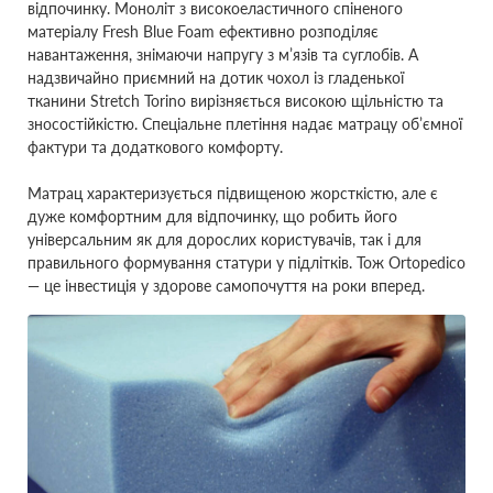
відпочинку. Моноліт з високоеластичного спіненого
матеріалу Fresh Blue Foam ефективно розподіляє
навантаження, знімаючи напругу з м’язів та суглобів. А
надзвичайно приємний на дотик чохол із гладенької
тканини Stretch Torino вирізняється високою щільністю та
зносостійкістю. Спеціальне плетіння надає матрацу об’ємної
фактури та додаткового комфорту.
Матрац характеризується підвищеною жорсткістю, але є
дуже комфортним для відпочинку, що робить його
універсальним як для дорослих користувачів, так і для
правильного формування статури у підлітків. Тож Ortopedico
— це інвестиція у здорове самопочуття на роки вперед.