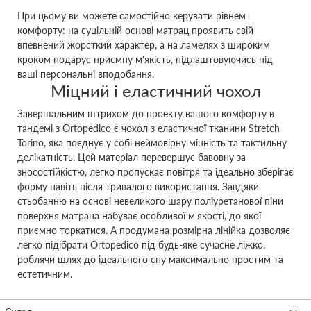
При цьому ви можете самостійно керувати рівнем
комфорту: на суцільній основі матрац проявить свій
впевнений жорсткий характер, а на ламелях з широким
кроком подарує приємну м'якість, підлаштовуючись під
ваші персональні вподобання.
Міцний і еластичний чохол
Завершальним штрихом до проекту вашого комфорту в
тандемі з Ortopedico є чохол з еластичної тканини Stretch
Torino, яка поєднує у собі неймовірну міцність та тактильну
делікатність. Цей матеріал перевершує бавовну за
зносостійкістю, легко пропускає повітря та ідеально зберігає
форму навіть після тривалого використання. Завдяки
стьобанню на основі невеликого шару поліуретанової піни
поверхня матраца набуває особливої м'якості, до якої
приємно торкатися. А продумана розмірна лінійка дозволяє
легко підібрати Ortopedico під будь-яке сучасне ліжко,
роблячи шлях до ідеального сну максимально простим та
естетичним.