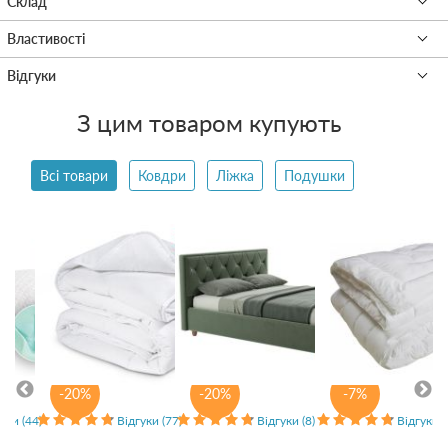
З цим товаром купують
Всі товари
Ковдри
Ліжка
Подушки
-20%
-20%
-7%
уки (44)
Відгуки (77)
Відгуки (8)
Відгуки (