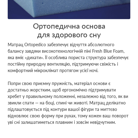
Ортопедична основа
для здорового сну
Матрац Ortopedico забезпечує відчуття абсолютного
балансу завдяки високотехнологічній піні Fresh Blue Foam,
яка вміє «дихати». Її особлива пориста структура забезпечує
постійну природну вентиляцію, підтримуючи свіжість і
комфортний мікроклімат протягом усієї ночі.
Попри свою приємну пружність, матеріал основи є
достатньо жорстким, щоб ергономічно підтримувати
хребет у правильному положенні, незалежно від того, як ви
звикли спати — на боці, спині чи животі. Матрац делікатно
підлаштовується під контури вашої фігури та миттєво
відновлює свою форму при рухах, тому кожен ваш поворот
уві сні залишатиметься плавним і зовсім невідчутним.