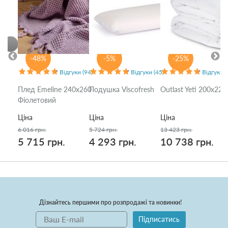
-48%
-5%
-25%
Відгуки (94)
Відгуки (45)
Відгуки (
Плед Emeline 240x260
Подушка Viscofresh
Outlast Yeti 200x220
Фіолетовий
Ціна
Ціна
Ціна
6 016 грн.
5 724 грн.
13 423 грн.
5 715 грн.
4 293 грн.
10 738 грн.
Дізнайтесь першими про розпродажі та новинки!
Підписатись