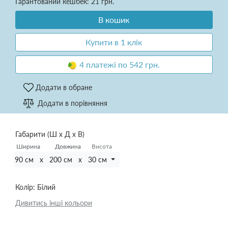
Гарантований кешбек: 21 грн.
В кошик
Купити в 1 клік
4 платежі по 542 грн.
Додати в обране
Додати в порівняння
Габарити (Ш х Д х В)
Ширина
Ширина
Довжина
Довжина
Висота
90 см x 200 см x 30 см
Колір:
Білий
Дивитись інші кольори