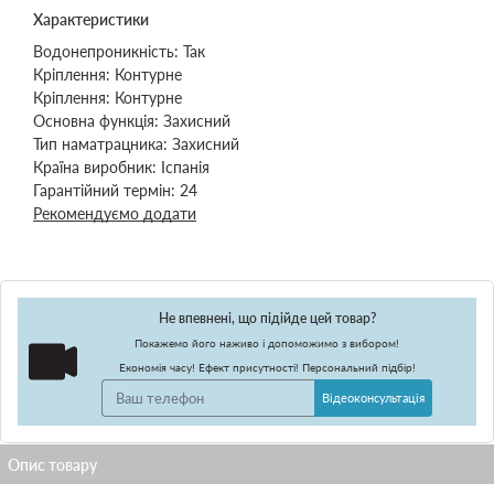
Характеристики
Водонепроникність:
Так
Кріплення:
Контурне
Кріплення:
Контурне
Основна функція:
Захисний
Тип наматрацника:
Захисний
Країна виробник:
Іспанія
Гарантійний термін:
24
Рекомендуємо додати
Не впевнені, що підійде цей товар?
Покажемо його наживо і допоможимо з вибором!
Економія часу! Ефект присутності! Персональний підбір!
Відеоконсультація