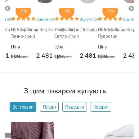
-5%
-5%
-5%
уки (69)
Відгуки (69)
Відгуки (69)
Відгуки (
spira L1 90x200
Наматрацник Respira L1 90x200
Наматрацник Respira L1 90x200
Наматрацник Respir
Темно-сірий
Світло сірий
Пудровий
Ціна
Ціна
Ціна
481 грн.
2 481 грн.
2 481 грн.
2 481
2 612 грн.
2 612 грн.
2 612 грн.
З цим товаром купують
Всі товари
Пледи
Подушки
Ковдри