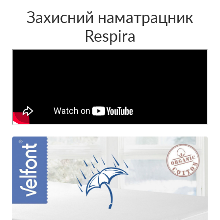
Захисний наматрацник
Respirа