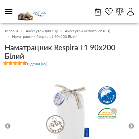
0
0
Партнерам
Салони
17
UA
RU
Головна
Аксесуари для сну
Аксесуари Velfont (Іспанія)
Наматрацник Respira L1 90x200 Білий
0 800 211 431
Наматрацник Respira L1 90x200
11:00 - 18:45 пн-нд
Білий
Матраци
Відгуки (69)
Топери / футони
Наматрацники
Ліжка
Тумби, комоди, пуфи