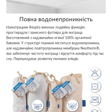
Повна водонепроникність
Наматрацник Respira виконує подвійну функцію:
простирадла і захисного футляра для матраца.
Виготовлений з надзвичайно м'якої 100% органічної
бавовни. У структурі тканини міститься водонепроникна,
але надзвичайно повітропроникна мембрана Neotherm®,
яка забезпечує чистоту матраца і відчуття комфорту під час
сну. Перешкоджає розвитку пилових кліщів.