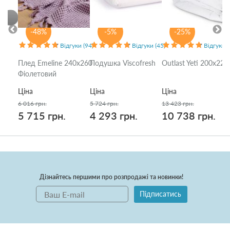
-48%
-5%
-25%
Відгуки (94)
Відгуки (45)
Відгуки (
Плед Emeline 240x260
Подушка Viscofresh
Outlast Yeti 200x220
Фіолетовий
Ціна
Ціна
Ціна
6 016 грн.
5 724 грн.
13 423 грн.
5 715 грн.
4 293 грн.
10 738 грн.
Дізнайтесь першими про розпродажі та новинки!
Підписатись