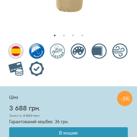
Подушки
Ковдри
Текстиль для спальні
Килими
Розпродаж
Ціна
-5%
Доставка і оплата
3 688 грн.
Про нас
Замість
3 882 грн.
Гарантований кешбек: 36 грн.
В кошик