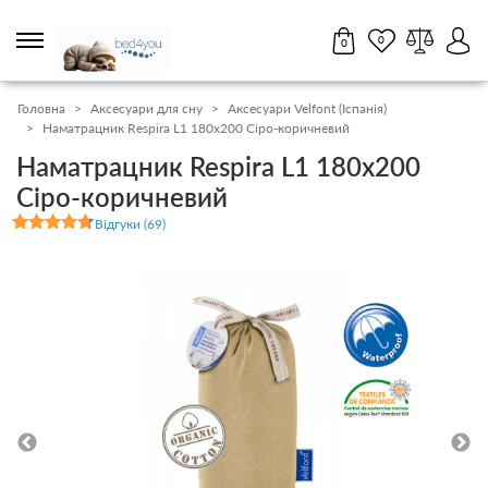
0
0
Партнерам
Салони
17
UA
RU
Головна
Аксесуари для сну
Аксесуари Velfont (Іспанія)
Наматрацник Respira L1 180x200 Сіро-коричневий
0 800 211 431
Наматрацник Respira L1 180x200
11:00 - 18:45 пн-нд
Сіро-коричневий
Матраци
Відгуки (69)
Топери / футони
Наматрацники
Ліжка
Тумби, комоди, пуфи