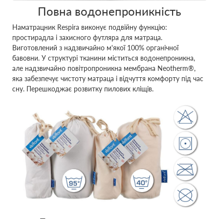
Повна водонепроникність
Наматрацник Respira виконує подвійну функцію:
простирадла і захисного футляра для матраца.
Виготовлений з надзвичайно м'якої 100% органічної
бавовни. У структурі тканини міститься водонепроникна,
але надзвичайно повітропроникна мембрана Neotherm®,
яка забезпечує чистоту матраца і відчуття комфорту під час
сну. Перешкоджає розвитку пилових кліщів.