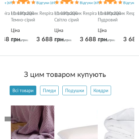
уки (69)
Відгуки (69)
Відгуки (69)
Відгуки (
spira L1 180x200
Наматрацник Respira L1 180x200
Наматрацник Respira L1 180x200
Наматрацник Respir
Темно-сірий
Світло сірий
Пудровий
Ціна
Ціна
Ціна
688 грн.
3 688 грн.
3 688 грн.
3 688
3 882 грн.
3 882 грн.
3 882 грн.
З цим товаром купують
Всі товари
Пледи
Подушки
Ковдри