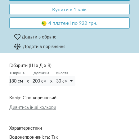
Купити в 1 клік
4 платежі по 922 грн.
Додати в обране
Додати в порівняння
Габарити (Ш х Д х В)
Ширина
Ширина
Довжина
Довжина
Висота
180 см x 200 см x 30 см
Колір:
Сіро-коричневий
Дивитись інші кольори
Характеристики
Водонепроникність:
Так