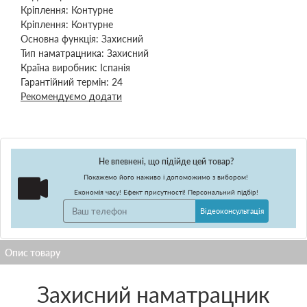
Кріплення:
Контурне
Кріплення:
Контурне
Основна функція:
Захисний
Тип наматрацника:
Захисний
Країна виробник:
Іспанія
Гарантійний термін:
24
Рекомендуємо додати
Не впевнені, що підійде цей товар?
Покажемо його наживо і допоможимо з вибором!
Економія часу! Ефект присутності! Персональний підбір!
Відеоконсультація
Захисний наматрацник