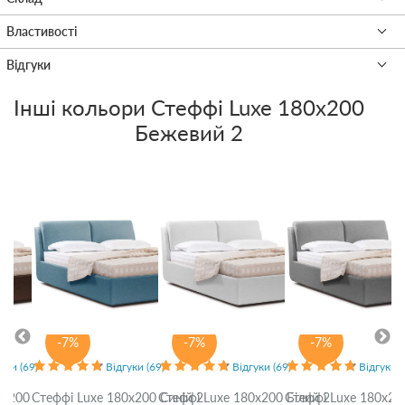
Інші кольори
Стеффі Luxe 180x200
Бежевий 2
-7%
-7%
-7%
уки (69)
Відгуки (69)
Відгуки (69)
Відгуки (
0x200
Стеффі Luxe 180x200 Синій 2
Стеффі Luxe 180x200 Білий 2
Стеффі Luxe 180x20