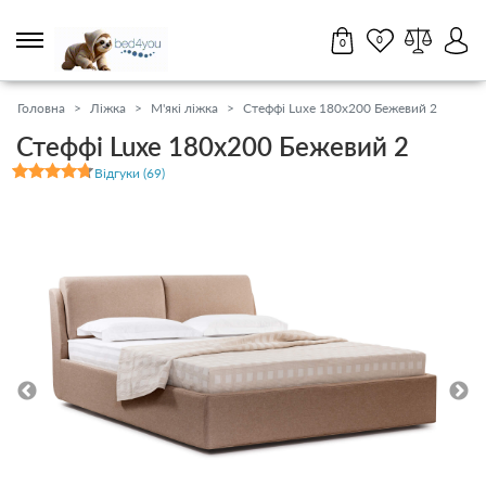
0
0
Партнерам
Салони
17
UA
RU
Головна
Ліжка
М'які ліжка
Стеффі Luxe 180x200 Бежевий 2
Стеффі Luxe 180x200 Бежевий 2
0 800 211 431
Відгуки (69)
11:00 - 18:45 пн-нд
Матраци
Топери / футони
Наматрацники
Ліжка
Тумби, комоди, пуфи