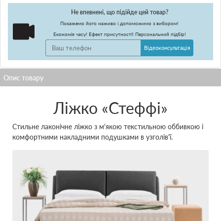
Не впевнені, що підійде цей товар?
Покажемо його наживо і допоможимо з вибором!
Економія часу! Ефект присутності! Персональний підбір!
Відеоконсультація
Ліжко «Стеффі»
Стильне лаконічне ліжко з м'якою текстильною оббивкою і
комфортними накладними подушками в узголів'ї.