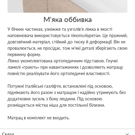
М'яка оббивка
У бічних частинах, узніжжя та узголів'я ліжка в якості
наповнювача використовується пінополіуретан. Це пружний,
довговічний матеріал, стійкий до тиску й деформації. Він не
провалюється, не просідає, тож м'які деталі зберігають свою
первинну форму.
Ліжко укомплектована ортопедичним підставою. Гнучкі
ламелі «грають» при навантаженнях і дозволяють матрацу
повністю реалізувати його ортопедичні властивості.
Потужні італійські газліфти, встановлені під основою,
піднімають його разом з матрацом і надійно утримують без
додаткових зусиль з боку людини. Під основою
розміщується містка ніша для постільної білизни.
Матрац в комплект не входить.