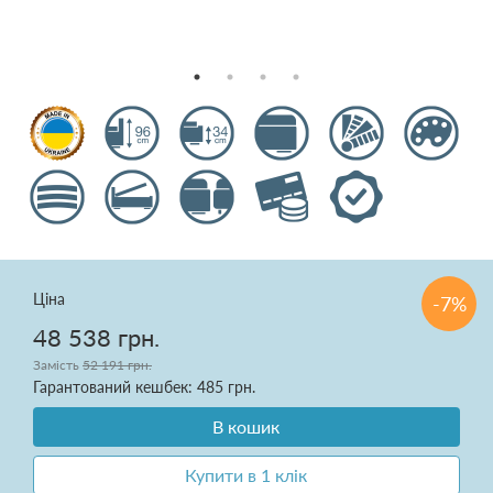
Подушки
Ковдри
Текстиль для спальні
Килими
Розпродаж
Ціна
-7%
48 538 грн.
Замість
52 191 грн.
Доставка і оплата
Гарантований кешбек: 485 грн.
Про нас
В кошик
Купити в 1 клік