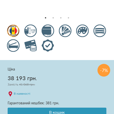
Подушки
Ковдри
Текстиль для спальні
Килими
Розпродаж
Ціна
-7%
38 193 грн.
Замість
41 068 грн.
Доставка і оплата
В наявності
Про нас
Гарантований кешбек: 381 грн.
В кошик