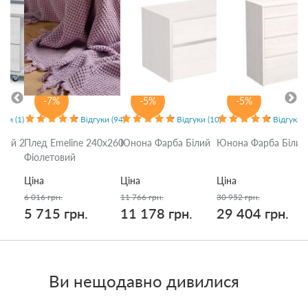
-7%
-5%
-5%
уки (1)
Відгуки (94)
Відгуки (10)
Відгуки (
ірий 2
Плед Emeline 240x260
Юнона Фарба Білий
Юнона Фарба Білий
Фіолетовий
Ціна
Ціна
Ціна
6 016 грн.
11 766 грн.
30 952 грн.
5 715 грн.
11 178 грн.
29 404 грн.
Ви нещодавно дивилися