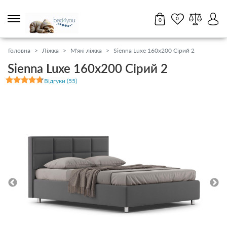
0
0
Партнерам
Салони
17
UA
RU
Головна
Ліжка
М'які ліжка
Sienna Luxe 160x200 Сірий 2
Sienna Luxe 160x200 Сірий 2
0 800 211 431
Відгуки (55)
11:00 - 18:45 пн-нд
Матраци
Топери / футони
Наматрацники
Ліжка
Тумби, комоди, пуфи