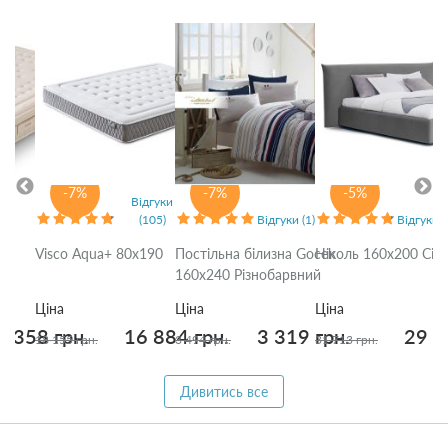
-7%
-7%
-5%
Відгуки
(105)
Відгуки (1)
Відгуки (
0
Visco Aqua+ 80x190
Постільна білизна Gocek
Ніколь 160x200 Сір
160x240 Різнобарвний
Ціна
Ціна
Ціна
7 358 грн.
16 884 грн.
3 319 грн.
29 4
18 155 грн.
3 494 грн.
31 713 грн.
Дивитись все