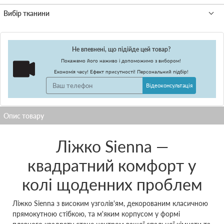
Не впевнені, що підійде цей товар?
Покажемо його наживо і допоможимо з вибором!
Економія часу! Ефект присутності! Персональний підбір!
Відеоконсультація
Ліжко Sienna —
квадратний комфорт у
колі щоденних проблем
Ліжко Sienna з високим узголів'ям, декорованим класичною
прямокутною стібкою, та м'яким корпусом у формі