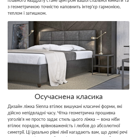
плавного квадрату стане центром вашої спальної кімнати та
з геометричною точністю наповнить інтер'єр гармонією,
теплом і затишком.
Осучаснена класика
Дизайн ліжка Sienna втілює вишукані класичні форми, які
дійсно непідвладні часу. Чітка геометрична прошивка
узголів'я не просто задає стиль цього ліжка — вона ніби
втілює порядок, врівноваженість і любов до абсолютної
симетрії. Ці ідеально рівні лінії нагадають вам, що деякі речі