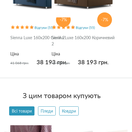
-7%
-7%
Відгуки (55)
Відгуки (55)
Sienna Luxe 160x200 Синій 2
Sienna Luxe 160x200 Коричневий
2
Ціна
Ціна
38 193 грн.
38 193 грн.
41 068 грн.
41 068 грн.
З цим товаром купують
Всі товари
Пледи
Ковдри