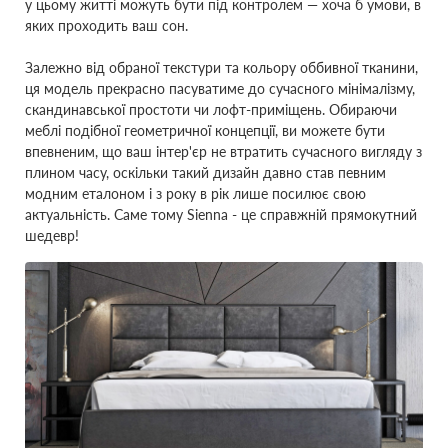
у цьому житті можуть бути під контролем — хоча б умови, в
яких проходить ваш сон.
Залежно від обраної текстури та кольору оббивної тканини,
ця модель прекрасно пасуватиме до сучасного мінімалізму,
скандинавської простоти чи лофт-приміщень. Обираючи
меблі подібної геометричної концепції, ви можете бути
впевненим, що ваш інтер'єр не втратить сучасного вигляду з
плином часу, оскільки такий дизайн давно став певним
модним еталоном і з року в рік лише посилює свою
актуальність. Саме тому Sienna - це справжній прямокутний
шедевр!