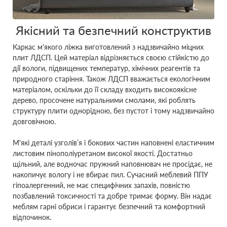
Якісний та безпечний конструктив
Каркас м'якого ліжка виготовлений з надзвичайно міцних
плит ЛДСП. Цей матеріал відрізняється своєю стійкістю до
дії вологи, підвищених температур, хімічних реагентів та
природного старіння. Також ЛДСП вважається екологічним
матеріалом, оскільки до її складу входить високоякісне
дерево, просочене натуральними смолами, які роблять
структуру плити однорідною, без пустот і тому надзвичайно
довговічною.
М'які деталі узголів’я і бокових частин наповнені еластичним
листовим пінополіуретаном високої якості. Достатньо
щільний, але водночас пружний наповнювач не просідає, не
накопичує вологу і не вбирає пил. Сучасний меблевий ППУ
гіпоалергенний, не має специфічних запахів, повністю
позбавлений токсичності та добре тримає форму. Він надає
меблям гарні обриси і гарантує безпечний та комфортний
відпочинок.