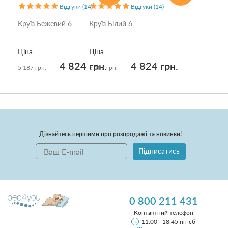
Відгуки (14)
Відгуки (14)
Круїз Бежевий 6
Круїз Білий 6
Ціна
Ціна
4 824 грн.
4 824 грн.
5 187 грн.
5 187 грн.
Дізнайтесь першими про розпродажі та новинки!
Підписатись
0 800 211 431
Контактний телефон
11:00 - 18:45 пн-сб