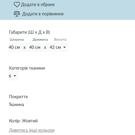
Додати в обране
Додати в порівняння
Габарити (Ш х Д х В)
Ширина
Ширина
Довжина
Довжина
Висота
40 см x 40 см x 42 см
Категорія тканини
6
Покриття
Тканина
Колір:
Жовтий
Дивитись інші кольори