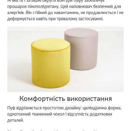
М'якість і затишні округлі контури пуфу забезпечує
прошарок пінополіуретану. Цей наповнювач безпечний для
алергіків. Він стійкий до навантажень, не продавлюється і не
деформується навіть при тривалому застосуванні.
Комфортність використання
Пуф відрізняється простотою дизайну: циліндрична форма,
однотонний тканинний чохол і відсутність додаткових
деталей.