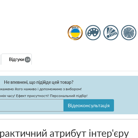
Відгуки
14
Не впевнені, що підійде цей товар?
кажемо його наживо і допоможимо з вибором!
мія часу! Ефект присутності! Персональний підбір!
Відеоконсультація
практичний атрибут інтер'єру