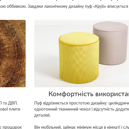
ою оббивкою. Завдяки лаконічному дизайну пуф «Круїз» вписується 
Комфортність використа
П та ДВП.
Пуф відрізняється простотою дизайну: циліндрич
ової плити
однотонний тканинний чохол і відсутність додат
деталей.
ує прошарок
Він мобільний, займає мінімум місця в кімнаті і с