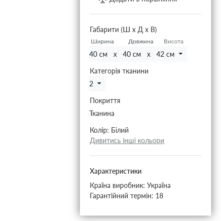
Габарити (Ш х Д х В)
Ширина
Ширина
Довжина
Довжина
Висота
40 см x 40 см x 42 см
Категорія тканини
2
Покриття
Тканина
Колір:
Білий
Дивитись інші кольори
Характеристики
Країна виробник:
Україна
Гарантійний термін:
18