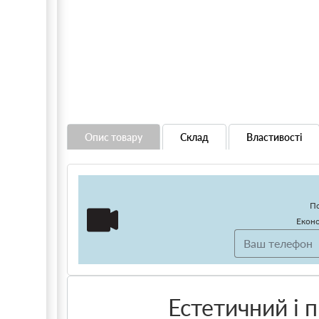
Опис товару
Склад
Властивості
По
Еконо
Естетичний і 