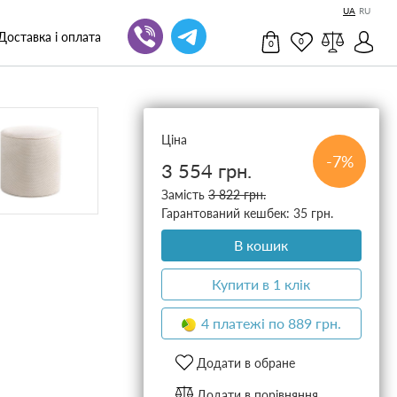
UA
RU
Доставка і оплата
0
0
Ціна
-7%
3 554 грн.
Замість
3 822 грн.
Гарантований кешбек: 35 грн.
В кошик
Купити в 1 клік
4 платежі по 889 грн.
Додати в обране
Додати в порівняння