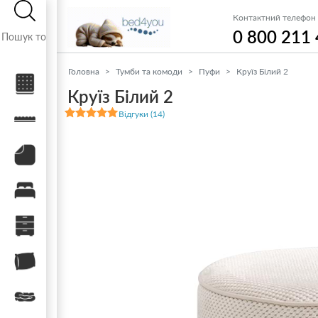
Контактний телефон
0 800 211
Головна
Тумби та комоди
Пуфи
Круїз Білий 2
Матраци
Круїз Білий 2
Відгуки (14)
Топери / футони
Наматрацники
Ліжка
Тумби, комоди, пуфи
Подушки
Ковдри