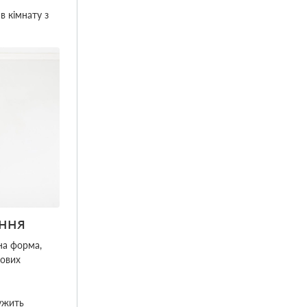
в кімнату з
ння
на форма,
кових
лужить