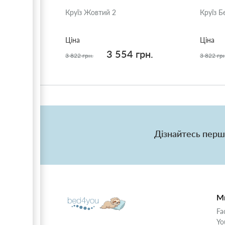
Круїз Жовтий 2
Круїз Б
Ціна
Ціна
3 554 грн.
3 822 грн.
3 822 гр
Дізнайтесь перш
Ми
Fa
Yo