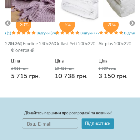
-30%
-5%
-20%
уки (1)
Відгуки (94)
Відгуки (77)
Відгуки (
t 2 220x240
Плед Emeline 240x260
Outlast Yeti 200x220
Air plus 200x220
Фіолетовий
Ціна
Ціна
Ціна
6 016 грн.
13 423 грн.
3 937 грн.
5 715 грн.
10 738 грн.
3 150 грн.
Дізнайтесь першими про розпродажі та новинки!
Підписатись