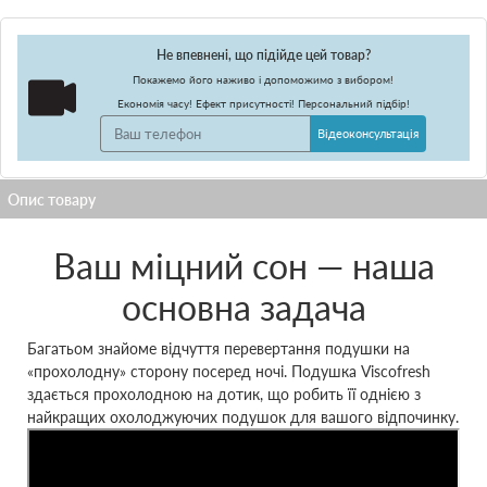
Не впевнені, що підійде цей товар?
Покажемо його наживо і допоможимо з вибором!
Економія часу! Ефект присутності! Персональний підбір!
Відеоконсультація
Ваш міцний сон — наша
основна задача
Багатьом знайоме відчуття перевертання подушки на
«прохолодну» сторону посеред ночі. Подушка Viscofresh
здається прохолодною на дотик, що робить її однією з
найкращих охолоджуючих подушок для вашого відпочинку.