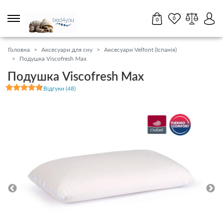
0
0
Партнерам
Салони
17
UA
RU
Головна
Аксесуари для сну
Аксесуари Velfont (Іспанія)
Подушка Viscofresh Max
0 800 211 431
Подушка Viscofresh Max
11:00 - 18:45 пн-нд
Відгуки (48)
Матраци
Топери / футони
Наматрацники
Ліжка
Тумби, комоди, пуфи