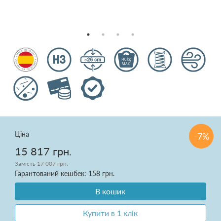
Подушки
Ковдри
Текстиль для спальні
Килими
Розпродаж
Ціна
-7%
15 817 грн.
Замість
17 007 грн.
Доставка і оплата
Гарантований кешбек: 158 грн.
Про нас
В кошик
Купити в 1 клік