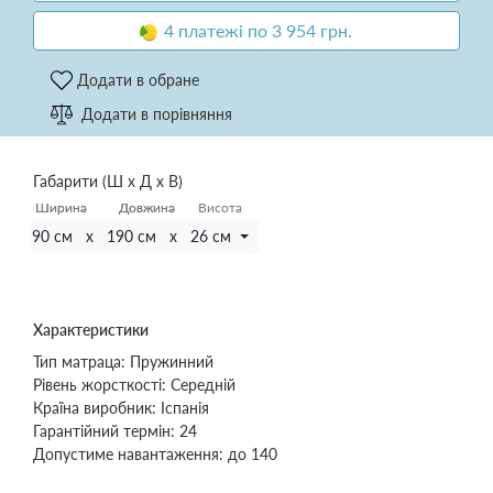
4 платежі по 3 954 грн.
Додати в обране
Додати в порівняння
Габарити (Ш х Д х В)
Ширина
Ширина
Довжина
Довжина
Висота
90 см x 190 см x 26 см
Характеристики
Тип матраца:
Пружинний
Рівень жорсткості:
Середній
Країна виробник:
Іспанія
Гарантійний термін:
24
Допустиме навантаження:
до 140