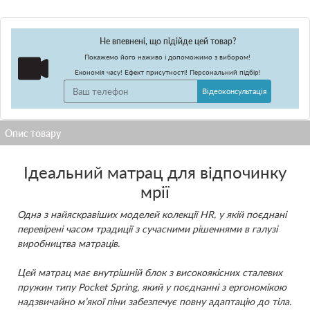
Не впевнені, що підійде цей товар?
Покажемо його наживо і допоможимо з вибором!
Економія часу! Ефект присутності! Персональний підбір!
Відеоконсультація
Ідеальний матрац для відпочинку
мрії
Одна з найяскравіших моделей колекції HR, у якій поєднані
перевірені часом традиції з сучасними рішеннями в галузі
виробництва матраців.
Цей матрац має внутрішній блок з високоякісних сталевих
пружин типу Pocket Spring, який у поєднанні з ергономікою
надзвичайно м’якої піни забезпечує повну адаптацію до тіла.