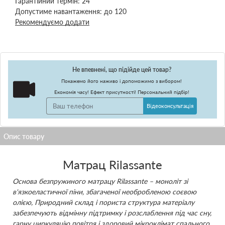
Гарантійний термін:
24
Допустиме навантаження:
до 120
Рекомендуємо додати
Не впевнені, що підійде цей товар?
Покажемо його наживо і допоможимо з вибором!
Економія часу! Ефект присутності! Персональний підбір!
Відеоконсультація
Матрац Rilassante
Основа безпружиного матрацу Rilassante – моноліт зі
в'язкоеластичної піни, збагаченої необробленою соєвою
олією, Природний склад і пориста структура матеріалу
забезпечують відмінну підтримку і розслаблення під час сну,
гарну циркуляцію повітря і здоровий мікроклімат спального