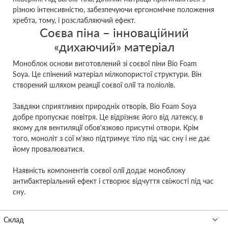
різною інтенсивністю, забезпечуючи ергономічне положення
хребта, тому, і розслабляючий ефект.
Соєва піна – інноваційний
«дихаючий» матеріал
Моноблок основи виготовлений зі соєвої піни Bio Foam
Soya. Це спінений матеріал мілкопористої структури. Він
створений шляхом реакції соєвої олії та поліолів.
Завдяки сприятливих природніх отворів, Bio Foam Soya
добре пропускає повітря. Це відрізняє його від латексу, в
якому для вентиляції обов'язково присутні отвори. Крім
того, моноліт з сої м'яко підтримує тіло під час сну і не дає
йому провалюватися.
Наявність компонентів соєвої олії додає моноблоку
антибактеріальний ефект і створює відчуття свіжості під час
сну.