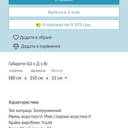
Купити в 1 клік
4 платежі по 9 375 грн.
Додати в обране
Додати в порівняння
Габарити (Ш х Д х В)
Ширина
Ширина
Довжина
Довжина
Висота
180 см x 210 см x 21 см
Характеристики
Тип матраца:
Безпружинний
Рівень жорсткості:
Різні сторони жорсткості
Країна виробник:
Італія