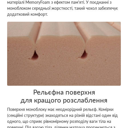
матеріалі MemoryFoam з ефектом пам'яті. У поєднанні з
моноблоком середньої жорсткості, такий чохол забезпечує
додатковий комфорт.
Рельєфна поверхня
для кращого розслаблення
Поверхня моноблоку має неоднорідний рельєф. Комірки
(секційні структури) знаходяться на різній відстані один від
одного, що сприяє рівномірному розподілу ваги тіла на
поверхні. Під вагою тіла, ділянки матраца прогинаються з