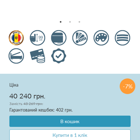
Подушки
Ковдри
Текстиль для спальні
Килими
Розпродаж
Ціна
-7%
40 240 грн.
Замість
43 269 грн.
Доставка і оплата
Гарантований кешбек: 402 грн.
Про нас
В кошик
Купити в 1 клік