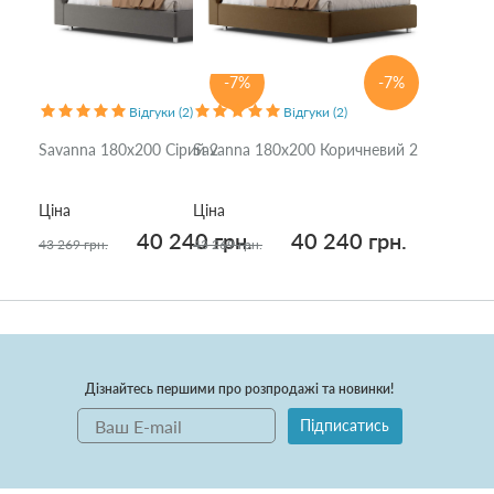
-7%
-7%
Відгуки (2)
Відгуки (2)
Savanna 180x200 Сірий 2
Savanna 180x200 Коричневий 2
Ціна
Ціна
40 240 грн.
40 240 грн.
43 269 грн.
43 269 грн.
Дізнайтесь першими про розпродажі та новинки!
Підписатись