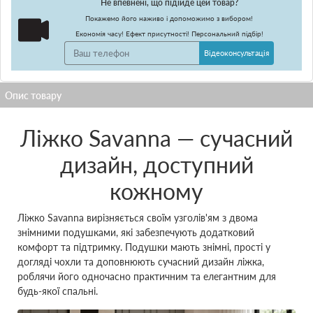
Не впевнені, що підійде цей товар?
Покажемо його наживо і допоможимо з вибором!
Економія часу! Ефект присутності! Персональний підбір!
Відеоконсультація
Ліжко Savanna — сучасний
дизайн, доступний
кожному
Ліжко Savanna вирізняється своїм узголів'ям з двома
знімними подушками, які забезпечують додатковий
комфорт та підтримку. Подушки мають знімні, прості у
догляді чохли та доповнюють сучасний дизайн ліжка,
роблячи його одночасно практичним та елегантним для
будь-якої спальні.