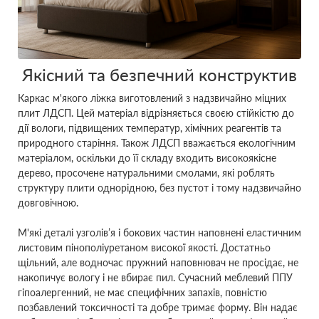
Якісний та безпечний конструктив
Каркас м'якого ліжка виготовлений з надзвичайно міцних
плит ЛДСП. Цей матеріал відрізняється своєю стійкістю до
дії вологи, підвищених температур, хімічних реагентів та
природного старіння. Також ЛДСП вважається екологічним
матеріалом, оскільки до її складу входить високоякісне
дерево, просочене натуральними смолами, які роблять
структуру плити однорідною, без пустот і тому надзвичайно
довговічною.
М'які деталі узголів’я і бокових частин наповнені еластичним
листовим пінополіуретаном високої якості. Достатньо
щільний, але водночас пружний наповнювач не просідає, не
накопичує вологу і не вбирає пил. Сучасний меблевий ППУ
гіпоалергенний, не має специфічних запахів, повністю
позбавлений токсичності та добре тримає форму. Він надає