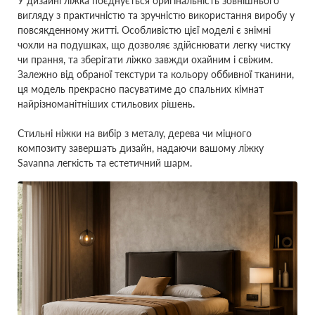
У дизайні ліжка поєднується оригінальність зовнішнього
вигляду з практичністю та зручністю використання виробу у
повсякденному житті. Особливістю цієї моделі є знімні
чохли на подушках, що дозволяє здійснювати легку чистку
чи прання, та зберігати ліжко завжди охайним і свіжим.
Залежно від обраної текстури та кольору оббивної тканини,
ця модель прекрасно пасуватиме до спальних кімнат
найрізноманітніших стильових рішень.
Стильні ніжки на вибір з металу, дерева чи міцного
композиту завершать дизайн, надаючи вашому ліжку
Savanna легкість та естетичний шарм.