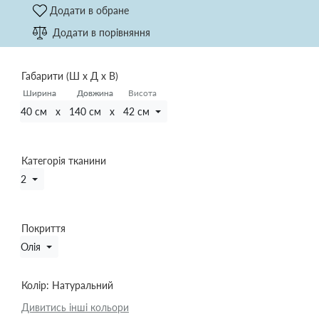
Додати в обране
Додати в порівняння
Габарити (Ш х Д х В)
Ширина
Ширина
Довжина
Довжина
Висота
40 см x 140 см x 42 см
Категорія тканини
2
Покриття
Олія
Колір:
Натуральний
Дивитись інші кольори