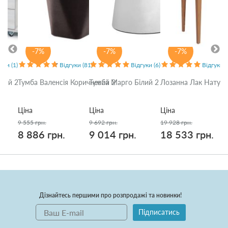
-7%
-7%
-7%
уки (1)
Відгуки (81)
Відгуки (6)
Відгуки (
ірий 2
Тумба Валенсія Коричневий 2
Тумба Марго Білий 2
Лозанна Лак Натур
Ціна
Ціна
Ціна
9 555 грн.
9 692 грн.
19 928 грн.
8 886 грн.
9 014 грн.
18 533 грн.
Дізнайтесь першими про розпродажі та новинки!
Підписатись