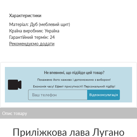
Характеристики
Матеріал:
Дуб (меблевий щит)
Країна виробник:
Україна
Гарантійний термін:
24
Рекомендуємо додати
Не впевнені, що підійде цей товар?
Покажемо його наживо і допоможимо з вибором!
Економія часу! Ефект присутності! Персональний підбір!
Відеоконсультація
Приліжкова лава Лугано