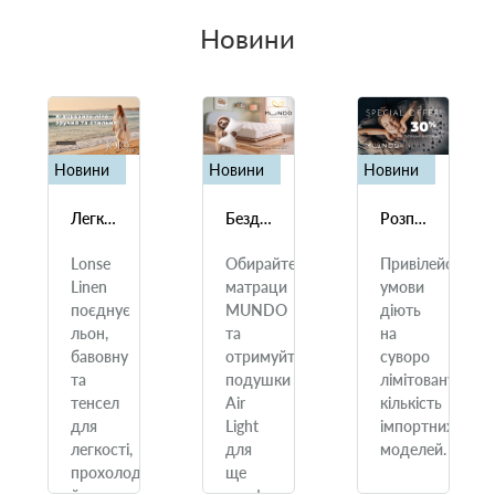
Новини
Новини
Новини
Новини
Легкість, створена природою
Бездоганний сон починається тут
Розпродаж турецьких матраців
ть
Lonse
Обирайте
Привілейовані
Linen
матраци
умови
поєднує
MUNDO
діють
льон,
та
на
на
бавовну
отримуйте
суворо
та
подушки
лімітовану
тенсел
Air
кількість
для
Light
імпортних
легкості,
для
моделей.
прохолоди
ще