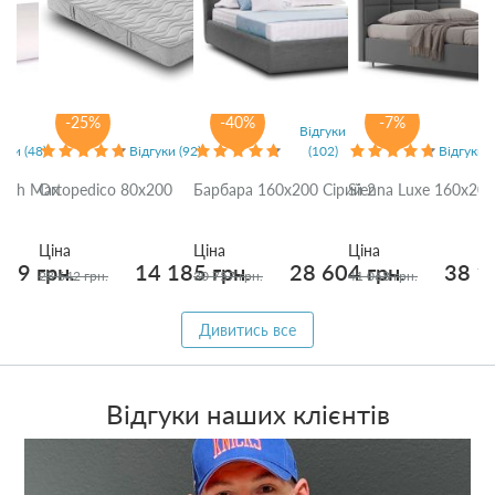
Подушки
Ковдри
Текстиль для спальні
-25%
-40%
-7%
Відгуки
уки (48)
Відгуки (92)
(102)
Відгуки (
Килими
resh Max
Ortopedico 80x200
Барбара 160x200 Сірий 2
Sienna Luxe 160x200
Розпродаж
Ціна
Ціна
Ціна
329 грн.
14 185 грн.
28 604 грн.
38 1
23 642 грн.
30 757 грн.
41 068 грн.
Доставка і оплата
Дивитись все
Про нас
Відгуки наших клієнтів
×
Денис Бойко: