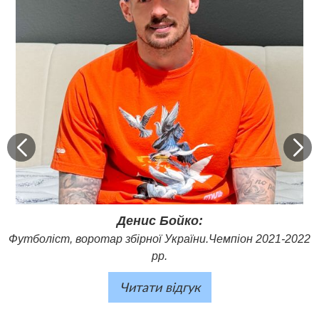
Футболіст, воротар збірної
України.Чемпіон 2021-2022 рр.
Як професійний спортсмен я розумію, наскільки важливим є
якісний сон і повноцінне відновлення для досягнення
найкращих результатів. Саме тому я обрав матрац
іспанського бренду Gomarco та ліжко від компанії Bedrooms.
Це ідеальне поєднання комфорту, підтримки та
технологій, які допомагають моєму тілу відновлюватися
після активних буднів. Рекомендую Bedrooms усім, хто цінує
якісний сон і прагне бути на висоті у спорті та в житті.
Денис Бойко:
Футболіст, воротар збірної України.Чемпіон 2021-2022
рр.
Читати відгук