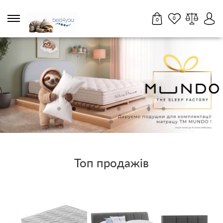
0
0
Партнерам
Салони
17
UA
RU
0 800 211 431
11:00 - 18:45 пн-нд
Матраци
Топери / футони
Наматрацники
Топ продажів
Ліжка
Тумби, комоди, пуфи